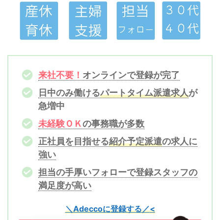
来社不要！
オンラインで登録が完了
日中のみ働ける
パートタイム派遣求人
が
急増中
未経験ＯＫ
の事務職が多数
正社員を目指せる
紹介予定派遣
の求人に
強い
担当の手厚いフォローで
登録スタッフの
満足度が高い
＼Adeccoに登録する／
<