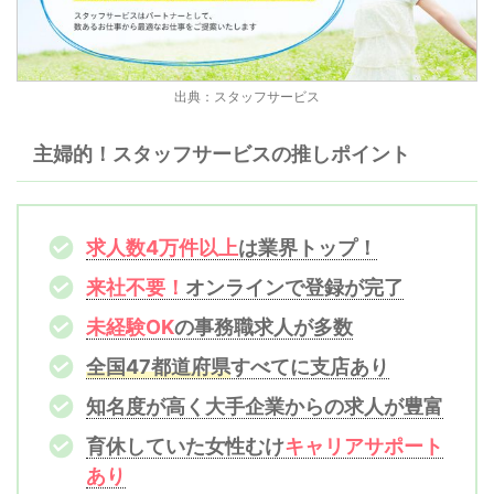
出典：スタッフサービス
主婦的！スタッフサービスの推しポイント
求人数4万件以上
は業界トップ！
来社不要！
オンラインで登録が完了
未経験OK
の事務職求人が多数
全国47都道府県
すべてに支店あり
知名度が高く大手企業からの求人が豊富
育休していた女性むけ
キャリアサポート
あり