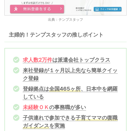
出典：テンプスタッフ
主婦的！テンプスタッフの推しポイント
求人数2万件
は派遣会社トップクラス
来社登録が１ヶ月以上先なら簡単クイッ
ク登録
登録拠点は
全国465ヶ所
、日本中を網羅
している
未経験ＯＫ
の事務職が多い
子供連れで参加できる
子育てママの復職
ガイダンス
を実施